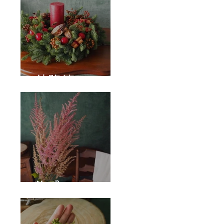
待降節
泡盛