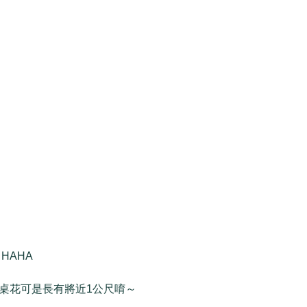
HAHA
桌花可是長有將近1公尺唷～