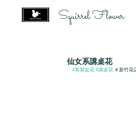
Squirrel Flower
仙女系講桌花
#客製盆花
#講桌花
 ＃新竹花