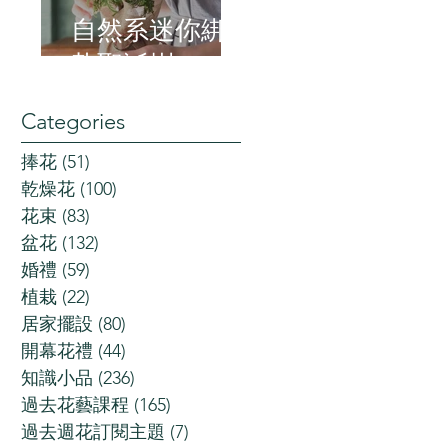
自然系迷你綁
紮聖誕樹
Categories
捧花
(51)
51 posts
乾燥花
(100)
100 posts
花束
(83)
83 posts
盆花
(132)
132 posts
婚禮
(59)
59 posts
植栽
(22)
22 posts
居家擺設
(80)
80 posts
開幕花禮
(44)
44 posts
知識小品
(236)
236 posts
過去花藝課程
(165)
165 posts
過去週花訂閱主題
(7)
7 posts