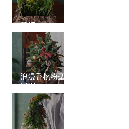
質樸
浪漫香檳粉聖
誕樹