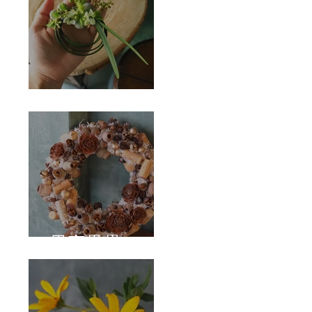
Corsage
果實壘壘