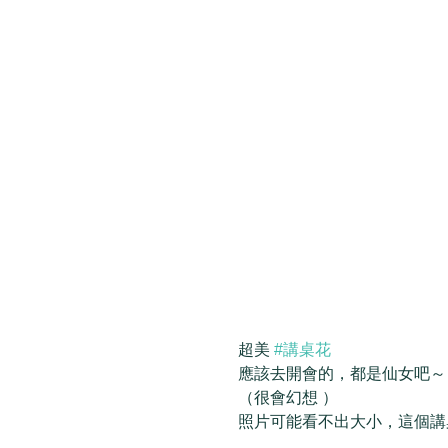
超美 
#講桌花
應該去開會的，都是仙女吧～ 
（很會幻想 ） 
照片可能看不出大小，這個講