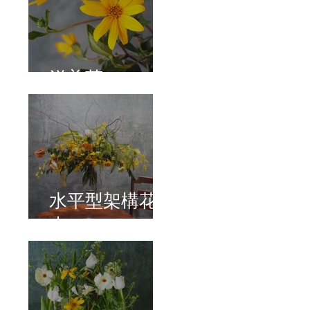
洋姜菊
水平型架構花
束