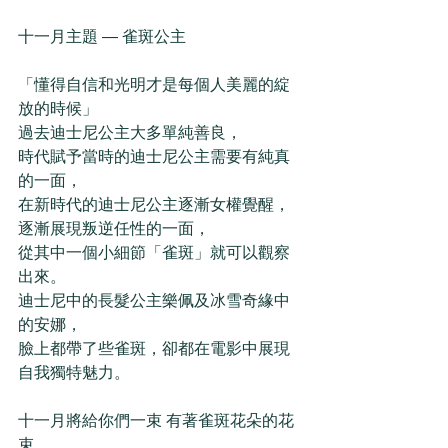
十一月主題 — 雀斑公主
「懂得自信和光明才是每個人美麗的綻
放的時候」
過去迪士尼公主大多單純善良，
時代賦予當時的迪士尼公主需要有純真
的一面，
在新時代的迪士尼公主逐漸女權覺醒，
逐漸展現叛逆任性的一面，
從其中一個小細節「雀斑」就可以觀察
出來。
迪士尼中的長髮公主樂佩及冰雪奇緣中
的安娜，
臉上都帶了些雀斑，卻都在電影中展現
自我獨特魅力。
十一月將給你們一束 有著雀斑花朵的花
束，