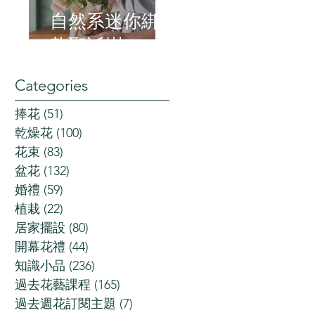
自然系迷你綁
紮聖誕樹
Categories
捧花
(51)
51 posts
乾燥花
(100)
100 posts
花束
(83)
83 posts
盆花
(132)
132 posts
婚禮
(59)
59 posts
植栽
(22)
22 posts
居家擺設
(80)
80 posts
開幕花禮
(44)
44 posts
知識小品
(236)
236 posts
過去花藝課程
(165)
165 posts
過去週花訂閱主題
(7)
7 posts