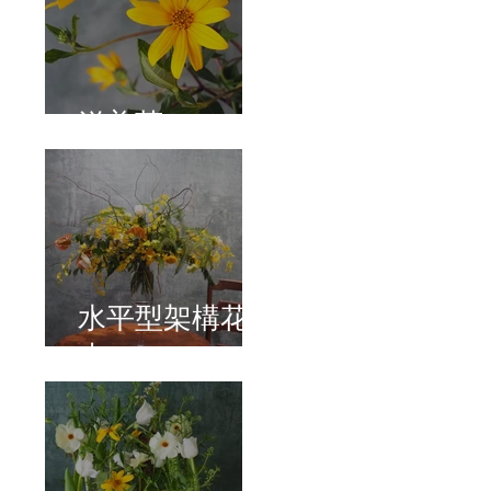
洋姜菊
水平型架構花
束