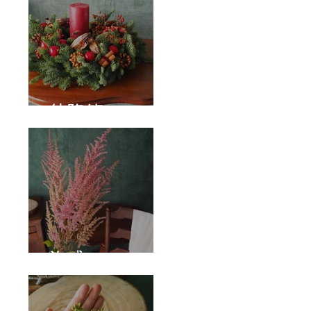
待降節
泡盛