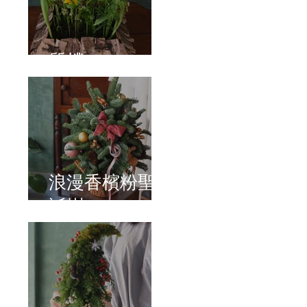
質樸
浪漫香檳粉聖
誕樹