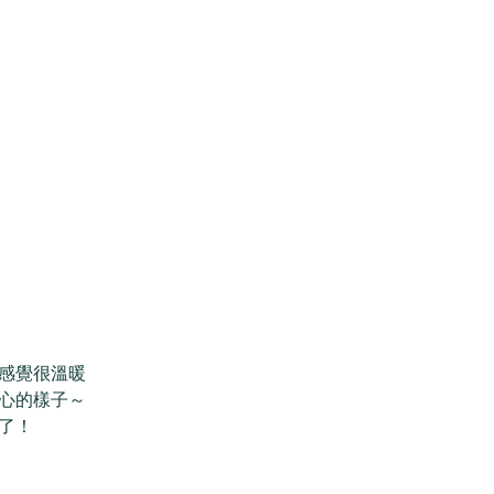
感覺很溫暖
心的樣子～ 
了！ 