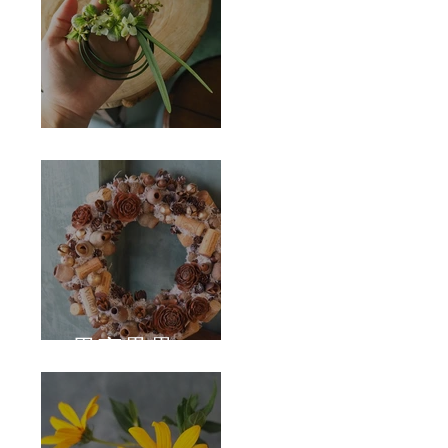
Corsage
果實壘壘