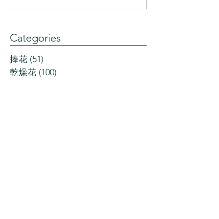
Categories
捧花
(51)
51 posts
乾燥花
(100)
100 posts
花束
(83)
83 posts
盆花
(132)
132 posts
婚禮
(59)
59 posts
植栽
(22)
22 posts
居家擺設
(80)
80 posts
開幕花禮
(44)
44 posts
知識小品
(236)
236 posts
過去花藝課程
(165)
165 posts
過去週花訂閱主題
(7)
7 posts