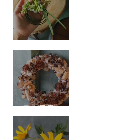
Corsage
果實壘壘