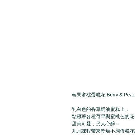
莓果蜜桃蛋糕花 Berry & Peach 
乳白色的香草奶油蛋糕上，
點綴著各種莓果與蜜桃色的花
甜美可愛，另人心醉～
九月課程帶來乾燥不凋蛋糕花