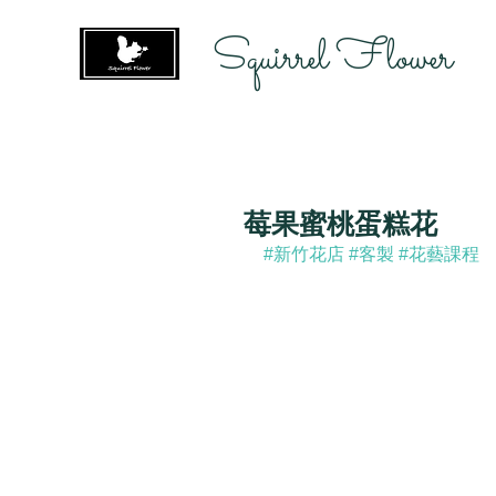
Squirrel Flower
莓果蜜桃蛋糕花
#新竹花店
#客製
#花藝課程