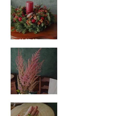
待降節
泡盛