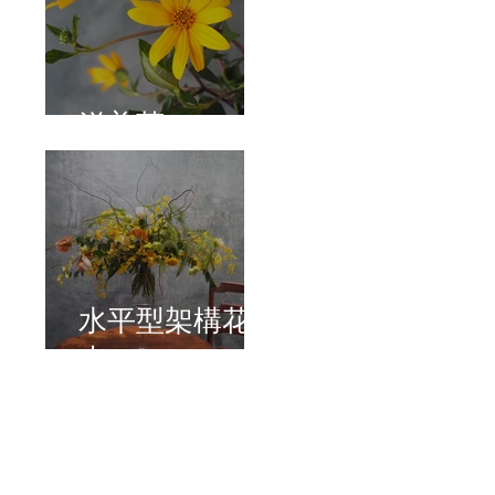
洋姜菊
水平型架構花
束