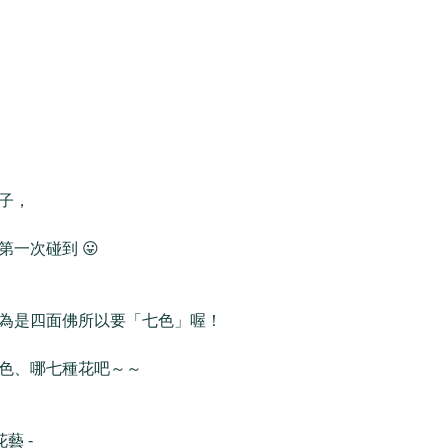
子，
一次碰到 😛
為是四面佛所以要「七色」喔！
色、哪七種花吧～～
花藝 -