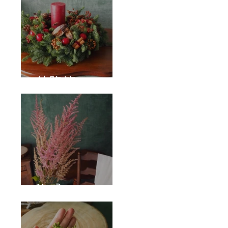
待降節
泡盛