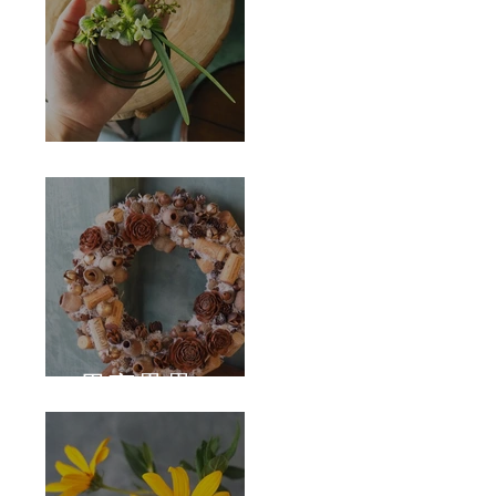
Corsage
果實壘壘