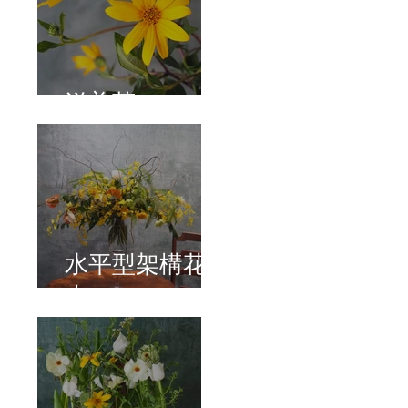
洋姜菊
水平型架構花
束