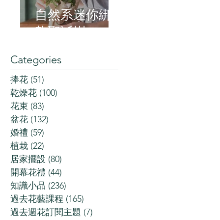
自然系迷你綁
紮聖誕樹
Categories
捧花
(51)
51 posts
乾燥花
(100)
100 posts
花束
(83)
83 posts
盆花
(132)
132 posts
婚禮
(59)
59 posts
植栽
(22)
22 posts
居家擺設
(80)
80 posts
開幕花禮
(44)
44 posts
知識小品
(236)
236 posts
過去花藝課程
(165)
165 posts
過去週花訂閱主題
(7)
7 posts