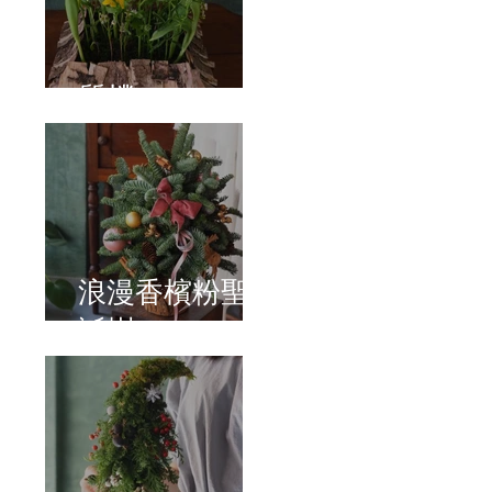
質樸
浪漫香檳粉聖
誕樹