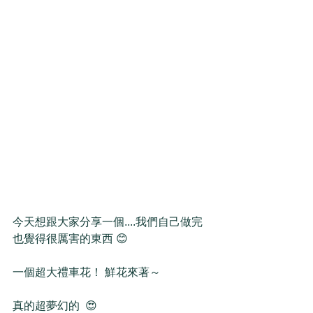
今天想跟大家分享一個....我們自己做完
也覺得很厲害的東西 😊
一個超大禮車花！ 鮮花來著～
真的超夢幻的  😍