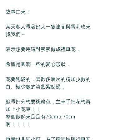
故事由來：
某天客人帶著好大一隻達菲與雪莉玫來
找我們～
表示想要用這對熊熊做成禮車花，
希望是圓潤一些的愛心形狀，
花要飽滿的，喜歡多層次的粉加少數的
白、極少數的淡藍紫點綴，
緞帶部分想要桃粉色，主車手把花想再
加上小花束！！
整個做起來足足有70cm x 70cm 
啊！！！！
重量也非同小可，為了穩固性與行車安