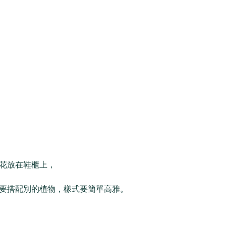
花放在鞋櫃上，
要搭配別的植物，樣式要簡單高雅。