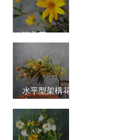
洋姜菊
水平型架構花
束