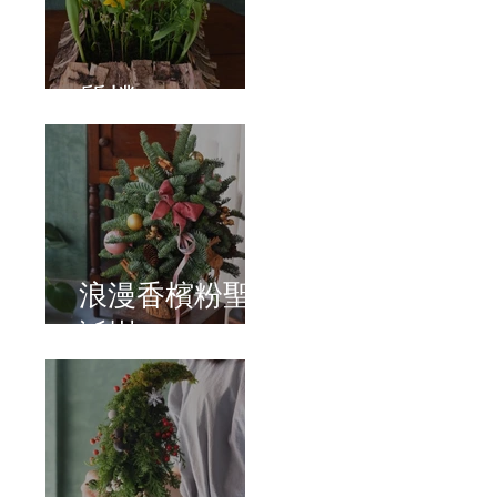
質樸
浪漫香檳粉聖
誕樹