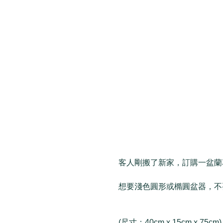
客人剛搬了新家，訂購一盆蘭
想要淺色圓形或橢圓盆器，不
(尺寸：40cm x 15cm x 75cm)