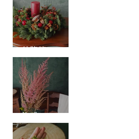
待降節
泡盛