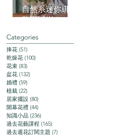
自然系迷你綁
紮聖誕樹
Categories
捧花
(51)
51 posts
乾燥花
(100)
100 posts
花束
(83)
83 posts
盆花
(132)
132 posts
婚禮
(59)
59 posts
植栽
(22)
22 posts
居家擺設
(80)
80 posts
開幕花禮
(44)
44 posts
知識小品
(236)
236 posts
過去花藝課程
(165)
165 posts
過去週花訂閱主題
(7)
7 posts