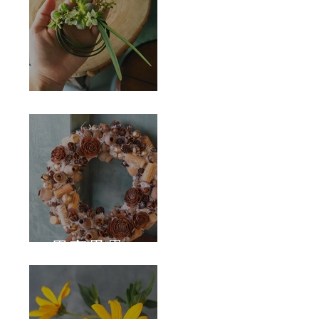
Corsage
果實壘壘