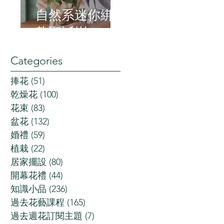
自然系迷你綁
紮聖誕樹
Categories
捧花
(51)
51 posts
乾燥花
(100)
100 posts
花束
(83)
83 posts
盆花
(132)
132 posts
婚禮
(59)
59 posts
植栽
(22)
22 posts
居家擺設
(80)
80 posts
開幕花禮
(44)
44 posts
知識小品
(236)
236 posts
過去花藝課程
(165)
165 posts
過去週花訂閱主題
(7)
7 posts