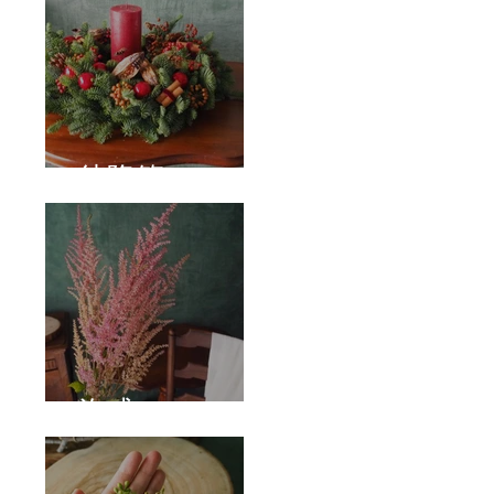
待降節
泡盛