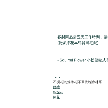
客製商品需五天工作時間，請
(乾燥捧花本島皆可宅配)
- Squirrel Flower 小松鼠歐式
Tags:
不凋花
乾燥捧花
不凋玫瑰
森林系
婚禮
乾燥花
捧花