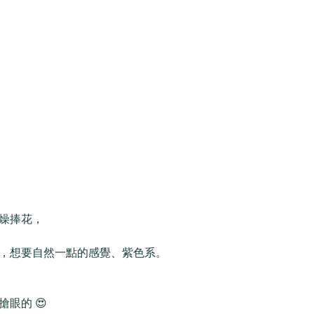
燥捧花，
，想要自然一點的感覺、紫色系。
眼的 😍