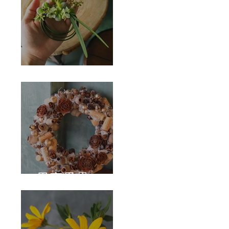
Corsage
果實壘壘