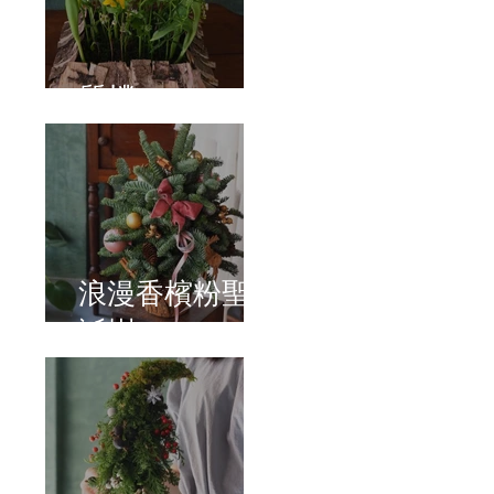
質樸
浪漫香檳粉聖
誕樹