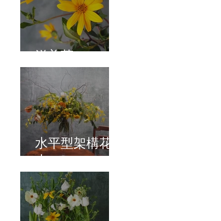
洋姜菊
水平型架構花
束