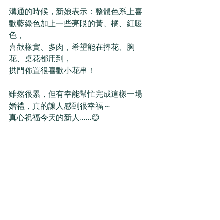
溝通的時候，新娘表示：整體色系上喜
歡藍綠色加上一些亮眼的黃、橘、紅暖
色，
喜歡橡實、多肉，希望能在捧花、胸
花、桌花都用到，
拱門佈置很喜歡小花串！
雖然很累，但有幸能幫忙完成這樣一場
婚禮，真的讓人感到很幸福～
真心祝福今天的新人......😊