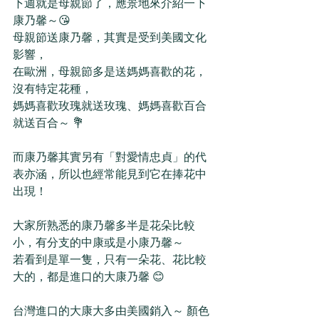
下週就是母親節了，應景地來介紹一下
康乃馨～😘
母親節送康乃馨，其實是受到美國文化
影響，
在歐洲，母親節多是送媽媽喜歡的花，
沒有特定花種，
媽媽喜歡玫瑰就送玫瑰、媽媽喜歡百合
就送百合～ 💐
而康乃馨其實另有「對愛情忠貞」的代
表亦涵，所以也經常能見到它在捧花中
出現！
大家所熟悉的康乃馨多半是花朵比較
小，有分支的中康或是小康乃馨～
若看到是單一隻，只有一朵花、花比較
大的，都是進口的大康乃馨 😊
台灣進口的大康大多由美國銷入～ 顏色