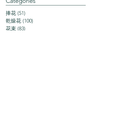
Categories
捧花
(51)
51 posts
乾燥花
(100)
100 posts
花束
(83)
83 posts
盆花
(132)
132 posts
婚禮
(59)
59 posts
植栽
(22)
22 posts
居家擺設
(80)
80 posts
開幕花禮
(44)
44 posts
知識小品
(236)
236 posts
過去花藝課程
(165)
165 posts
過去週花訂閱主題
(7)
7 posts
Email :
squirrelflower2017@gmail.com