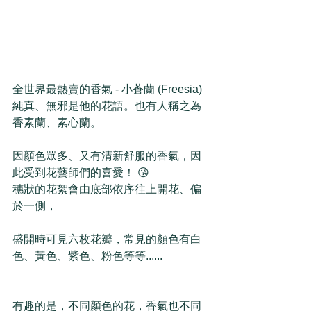
全世界最熱賣的香氣 - 小蒼蘭 (Freesia)
純真、無邪是他的花語。也有人稱之為
香素蘭、素心蘭。
因顏色眾多、又有清新舒服的香氣，因
此受到花藝師們的喜愛！ 😘
穗狀的花絮會由底部依序往上開花、偏
於一側，
盛開時可見六枚花瓣，常見的顏色有白
色、黃色、紫色、粉色等等......
有趣的是，不同顏色的花，香氣也不同