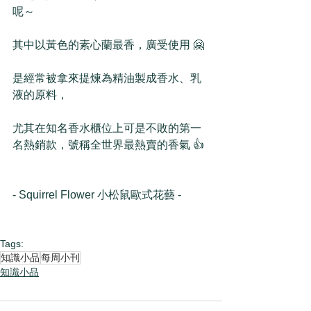
呢～
其中以黃色的素心蘭最香，廣受使用 🤗
是經常被拿來提煉為精油製成香水、乳
液的原料，
尤其在知名香水櫃位上可是不敗的第一
名熱銷款，號稱全世界最熱賣的香氣 👍
- Squirrel Flower 小松鼠歐式花藝 -
Tags:
知識小品
每周小刊
知識小品