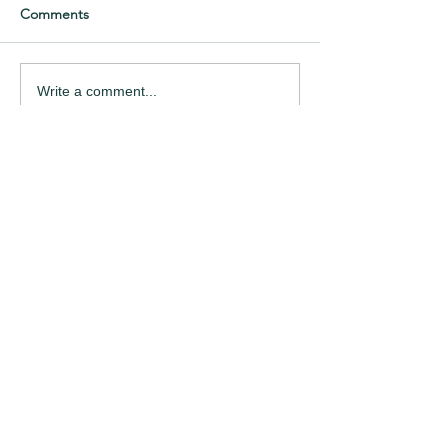
Comments
Write a comment...
Categories
捧花
(51)
51 posts
乾燥花
(100)
100 posts
花束
(83)
83 posts
盆花
(132)
132 posts
婚禮
(59)
59 posts
植栽
(22)
22 posts
居家擺設
(80)
80 posts
開幕花禮
(44)
44 posts
知識小品
(236)
236 posts