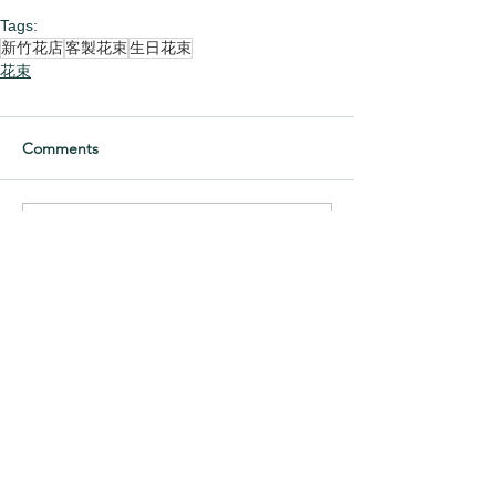
Tags:
新竹花店
客製花束
生日花束
花束
Comments
Write a comment...
Categories
捧花
(51)
51 posts
乾燥花
(100)
100 posts
花束
(83)
83 posts
盆花
(132)
132 posts