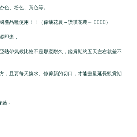
杏色、粉色、黃色等。
種使用！！（偉哉花農～讚嘆花農～ 🙇‍♀️🙇‍♂️）
縱即逝，
亞熱帶氣候比較不是那麼耐久，鑑賞期約五天左右就差不
方，且要每天換水、修剪新的切口，才能盡量延長觀賞期
花藝 -