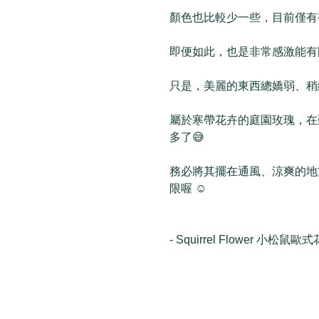
顏色也比較少一些，目前僅有
即便如此，也是非常感激能有國產品
只是，美麗的東西總嬌弱、稍
屬於寒帶花卉的庭園玫瑰，在
多了😅
務必將其擺在通風、涼爽的地
限喔 ☺️
- Squirrel Flower 小松鼠歐式