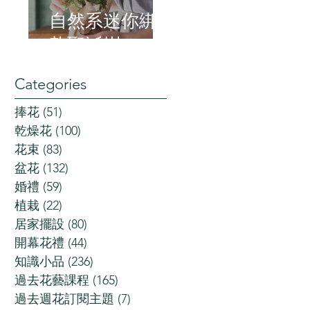
自然系迷你綁
紮聖誕樹
Categories
捧花
(51)
51 posts
乾燥花
(100)
100 posts
花束
(83)
83 posts
盆花
(132)
132 posts
婚禮
(59)
59 posts
植栽
(22)
22 posts
居家擺設
(80)
80 posts
開幕花禮
(44)
44 posts
知識小品
(236)
236 posts
過去花藝課程
(165)
165 posts
過去週花訂閱主題
(7)
7 posts