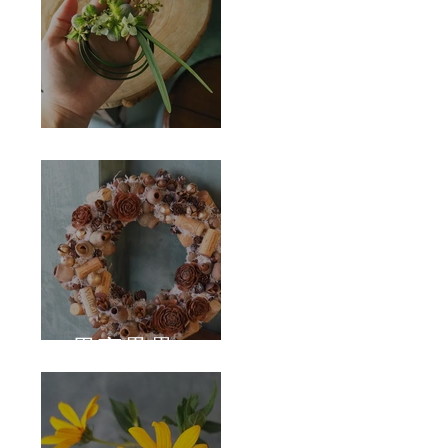
Corsage
果實壘壘