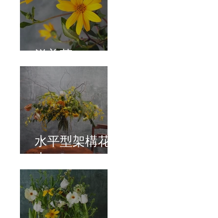
洋姜菊
水平型架構花
束