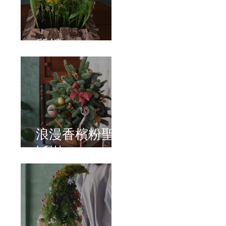
質樸
浪漫香檳粉聖
誕樹