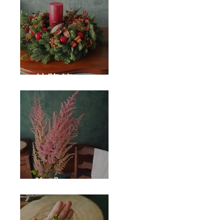
待降節
泡盛