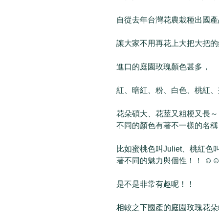
自從去年台灣花農栽種出國產
讓大家不用再花上大把大把的
進口的庭園玫瑰顏色甚多，
紅、暗紅、粉、白色、桃紅、
花朵碩大、花莖又粗梗又長～
不同的顏色有著不一樣的名稱，
比如蜜桃色叫Juliet、桃紅色
著不同的魅力與個性！！ ☺️☺️
是不是非常有趣呢！！
相較之下國產的庭園玫瑰花朵