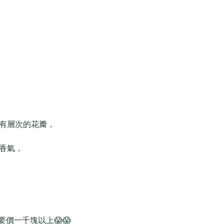
有層次的花瓣，
香氣，
要價一千塊以上😱😱