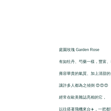
庭園玫瑰 Garden Rose
有如牡丹、芍藥一樣，豐富、
雍容華貴的氣質、加上清甜的
讓許多人都為之傾倒 😍😍😍
經常在歐美雜誌亮相的它，
以往搭著飛機來台✈️，一把都