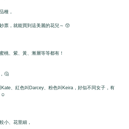
品種，
鈔票，就能買到這美麗的花兒～ 😚
蜜桃、紫、黃、漸層等等都有！
🤔
叫Kate、紅色叫Darcey、粉色叫Keira，好似不同女子，有
☺️
較小、花莖細，