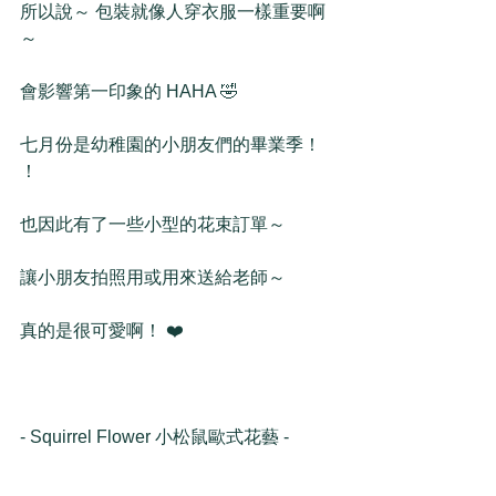
所以說～ 包裝就像人穿衣服一樣重要啊
～
會影響第一印象的 HAHA 🤣
七月份是幼稚園的小朋友們的畢業季！ 
！
也因此有了一些小型的花束訂單～
讓小朋友拍照用或用來送給老師～
真的是很可愛啊！ ❤️
- Squirrel Flower 小松鼠歐式花藝 -