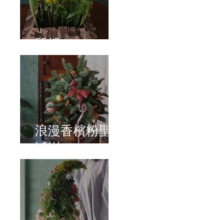
質樸
浪漫香檳粉聖
誕樹