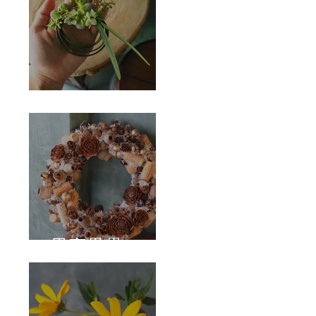
Corsage
果實壘壘