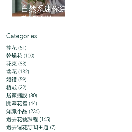
自然系迷你綁
紮聖誕樹
Categories
捧花
(51)
51 posts
乾燥花
(100)
100 posts
花束
(83)
83 posts
盆花
(132)
132 posts
婚禮
(59)
59 posts
植栽
(22)
22 posts
居家擺設
(80)
80 posts
開幕花禮
(44)
44 posts
知識小品
(236)
236 posts
過去花藝課程
(165)
165 posts
過去週花訂閱主題
(7)
7 posts