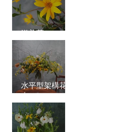
洋姜菊
水平型架構花
束