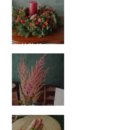
待降節
泡盛