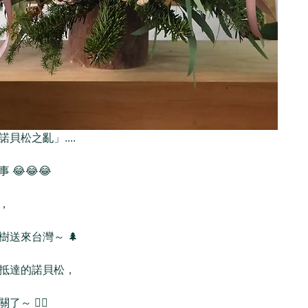
松之亂」....
😂😂😂
，
送來台灣～ 🌲
抵達的諾貝松，
 🙅‍♂️