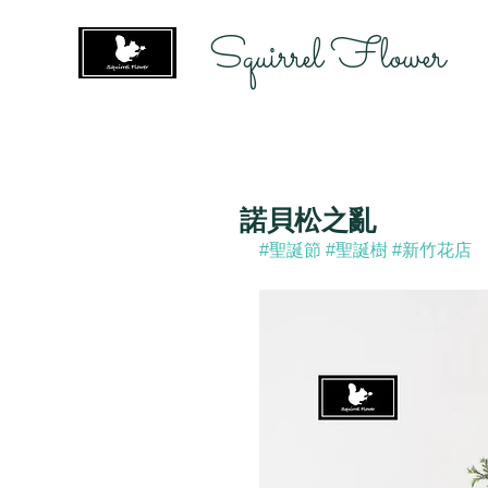
Squirrel Flower
諾貝松之亂
#聖誕節
#聖誕樹
#新竹花店