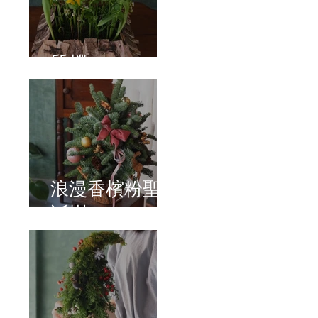
質樸
浪漫香檳粉聖
誕樹