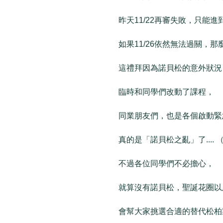
昨天11/22再審失敗，只能進到
如果11/26依然無法過關，那
這禮拜因為諾貝松的意外狀況
臨時和同學們改動了課程，
同業朋友們，也是各個啟動緊急
真的是「諾貝松之亂」了.... 
不過各位同學們不必擔心，
就算沒有諾貝松，聖誕花圈以
會幫大家挑選合適的替代松柏製作