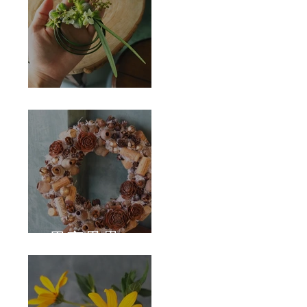
Corsage
果實壘壘