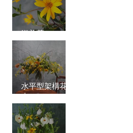
洋姜菊
水平型架構花
束