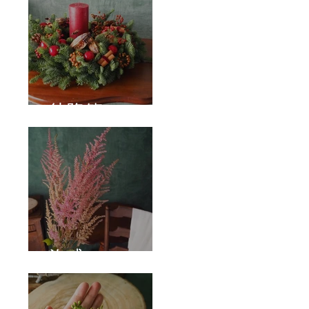
待降節
泡盛