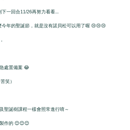
下一回合11/26再努力看看...
麼今年的聖誕節，就是沒有諾貝松可以用了喔 😢😢😢
，
處置備案 😂
（苦笑）
及聖誕樹課程一樣會照常進行唷～
的 😊😊😊