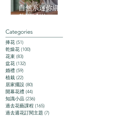
自然系迷你綁
紮聖誕樹
Categories
捧花
(51)
51 posts
乾燥花
(100)
100 posts
花束
(83)
83 posts
盆花
(132)
132 posts
婚禮
(59)
59 posts
植栽
(22)
22 posts
居家擺設
(80)
80 posts
開幕花禮
(44)
44 posts
知識小品
(236)
236 posts
過去花藝課程
(165)
165 posts
過去週花訂閱主題
(7)
7 posts