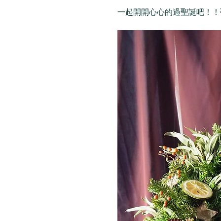
一起開開心心的過聖誕吧！！🥰