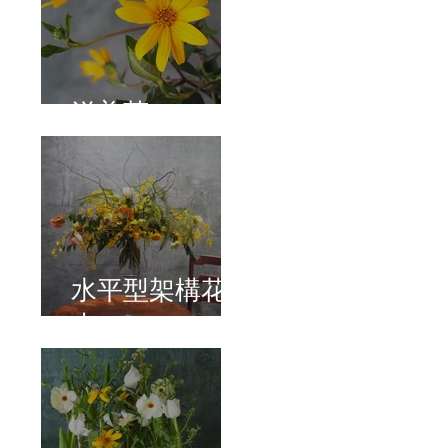
洋姜菊
水平型架構花
束