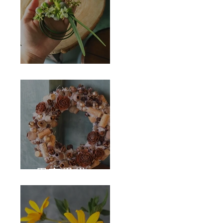
Corsage
果實壘壘