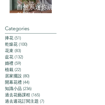
自然系迷你綁
紮聖誕樹
Categories
捧花
(51)
51 posts
乾燥花
(100)
100 posts
花束
(83)
83 posts
盆花
(132)
132 posts
婚禮
(59)
59 posts
植栽
(22)
22 posts
居家擺設
(80)
80 posts
開幕花禮
(44)
44 posts
知識小品
(236)
236 posts
過去花藝課程
(165)
165 posts
過去週花訂閱主題
(7)
7 posts