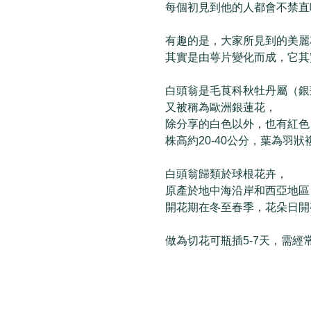
每個初見到他的人都會不禁直
有趣的是，大家所見到的美麗
其實是由萼片變化而成，它其
白頭翁是毛茛科秋牡丹屬（銀
又被稱為歐洲銀蓮花，
除分享的白色以外，也有紅色
株高約20-40公分，葉為羽
白頭翁歸類於球根花卉，
原產於地中海沿岸和西亞地區
開花期在冬至春季，花朵日開
做為切花可瓶插5-7天，需經