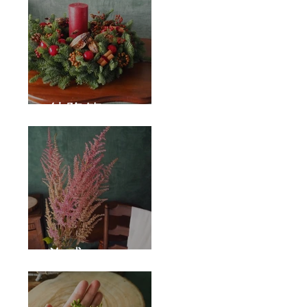
待降節
泡盛