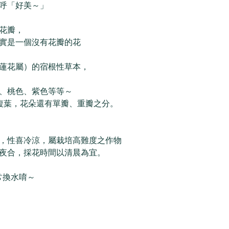
呼「好美～」
花瓣，
實是一個沒有花瓣的花
蓮花屬）的宿根性草本，
、桃色、紫色等等～
狀複葉，花朵還有單瓣、重瓣之分。
，性喜冷涼，屬栽培高難度之作物
夜合，採花時間以清晨為宜。
常換水唷～