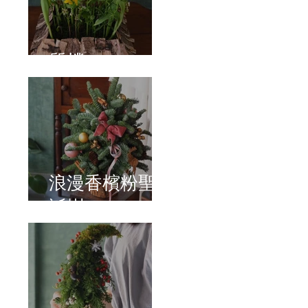
質樸
浪漫香檳粉聖
誕樹