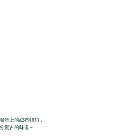
，
服飾上的絨布鈕扣，
分復古的味道～