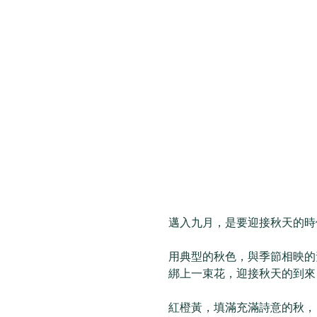
邁入九月，是要迎接秋天的時
用典型的秋色，與季節相映的
綁上一束花，迎接秋天的到來 :
紅橙黃，填滿充滿詩意的秋，