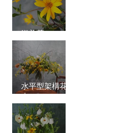
洋姜菊
水平型架構花
束