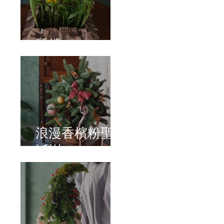
質樸
浪漫香檳粉聖
誕樹