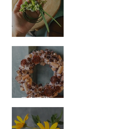
Corsage
果實壘壘