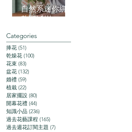
自然系迷你綁
紮聖誕樹
Categories
捧花
(51)
51 posts
乾燥花
(100)
100 posts
花束
(83)
83 posts
盆花
(132)
132 posts
婚禮
(59)
59 posts
植栽
(22)
22 posts
居家擺設
(80)
80 posts
開幕花禮
(44)
44 posts
知識小品
(236)
236 posts
過去花藝課程
(165)
165 posts
過去週花訂閱主題
(7)
7 posts