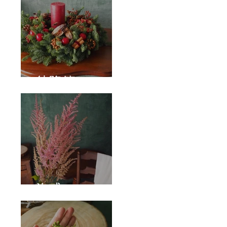
待降節
泡盛