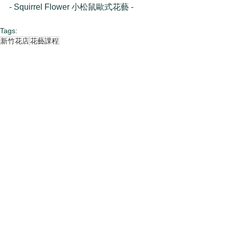
- Squirrel Flower 小松鼠歐式花藝 -
Tags:
新竹花店
花藝課程
過去花藝課程
Comments
Write a comment...
Categories
捧花
(51)
51 posts
乾燥花
(100)
100 posts
花束
(83)
83 posts