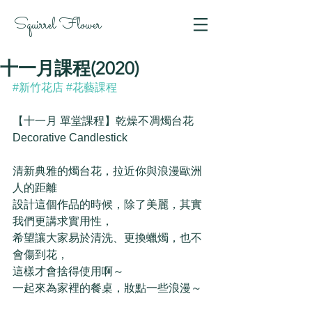
Squirrel Flower
十一月課程(2020)
#新竹花店
#花藝課程
【十一月 單堂課程】乾燥不凋燭台花  
Decorative Candlestick
清新典雅的燭台花，拉近你與浪漫歐洲
人的距離 
設計這個作品的時候，除了美麗，其實
我們更講求實用性，
希望讓大家易於清洗、更換蠟燭，也不
會傷到花，  
這樣才會捨得使用啊～  
一起來為家裡的餐桌，妝點一些浪漫～  