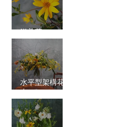
洋姜菊
水平型架構花
束