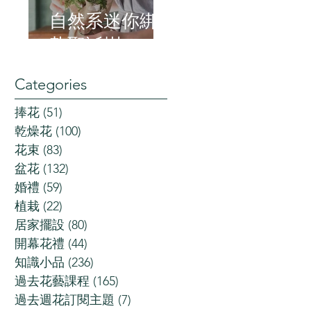
自然系迷你綁
紮聖誕樹
Categories
捧花
(51)
51 posts
乾燥花
(100)
100 posts
花束
(83)
83 posts
盆花
(132)
132 posts
婚禮
(59)
59 posts
植栽
(22)
22 posts
居家擺設
(80)
80 posts
開幕花禮
(44)
44 posts
知識小品
(236)
236 posts
過去花藝課程
(165)
165 posts
過去週花訂閱主題
(7)
7 posts