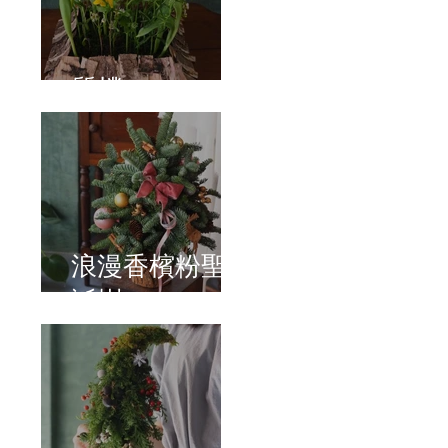
質樸
浪漫香檳粉聖
誕樹