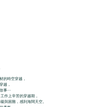
 
材的時空穿越，
穿越，
故事⋯ 
、工作上辛苦的穿越期，
礙與困難，感到海闊天空。  