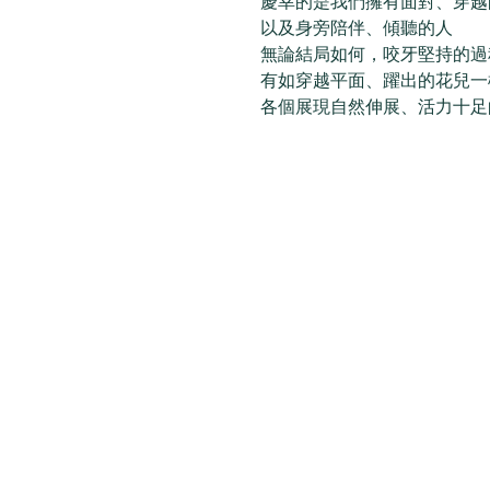
慶幸的是我們擁有面對、穿越
以及身旁陪伴、傾聽的人  
無論結局如何，咬牙堅持的過
有如穿越平面、躍出的花兒一
各個展現自然伸展、活力十足