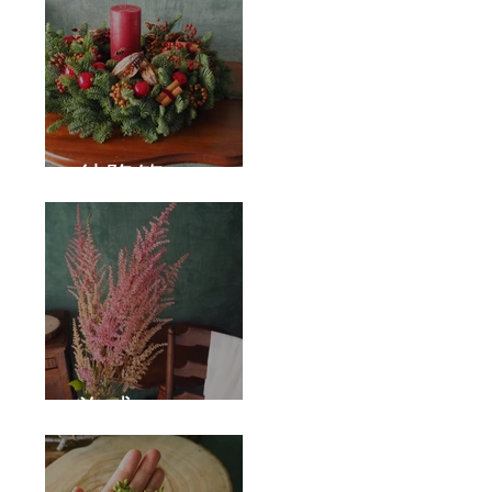
待降節
泡盛