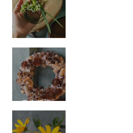
Corsage
果實壘壘