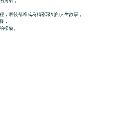
的勇氣，
程，最後都將成為精彩深刻的人生故事， 
樣，
的樣貌。