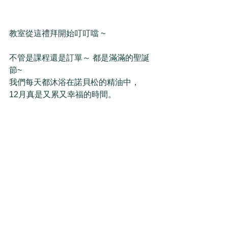
教室從這禮拜開始叮叮噹 ~
不管是課程還是訂單～ 都是滿滿的聖誕
節~
我們每天都沐浴在諾貝松的精油中， 
12月真是又累又幸福的時間。 