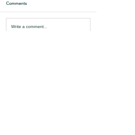
Comments
Write a comment...
Categories
捧花
(51)
51 posts
乾燥花
(100)
100 posts
花束
(83)
83 posts
盆花
(132)
132 posts
婚禮
(59)
59 posts
植栽
(22)
22 posts
居家擺設
(80)
80 posts
開幕花禮
(44)
44 posts
知識小品
(236)
236 posts