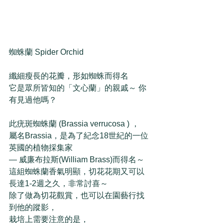
蜘蛛蘭 Spider Orchid   
纖細瘦長的花瓣，形如蜘蛛而得名 
它是眾所皆知的「文心蘭」的親戚～ 你
有見過他嗎？  
此疣斑蜘蛛蘭 (Brassia verrucosa ) ，
屬名Brassia，是為了紀念18世紀的一位
英國的植物採集家
— 威廉布拉斯(William Brass)而得名～  
這組蜘蛛蘭香氣明顯，切花花期又可以
長達1-2週之久，非常討喜～
除了做為切花觀賞，也可以在園藝行找
到他的蹤影，
栽培上需要注意的是，