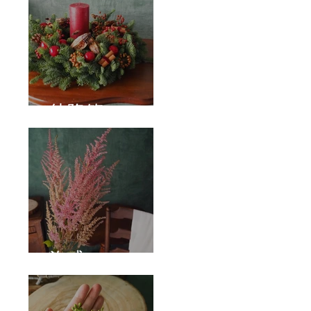
待降節
泡盛