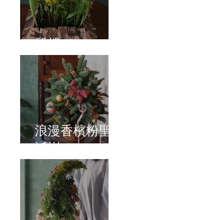
質樸
浪漫香檳粉聖
誕樹