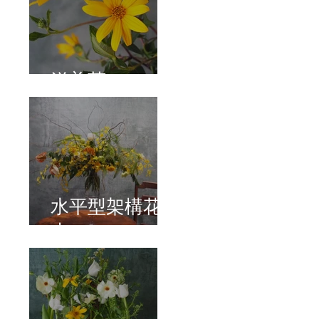
洋姜菊
水平型架構花
束