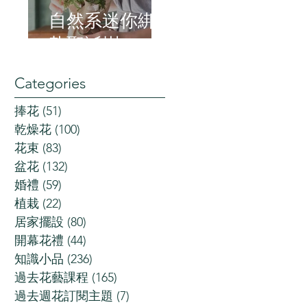
自然系迷你綁
紮聖誕樹
Categories
捧花
(51)
51 posts
乾燥花
(100)
100 posts
花束
(83)
83 posts
盆花
(132)
132 posts
婚禮
(59)
59 posts
植栽
(22)
22 posts
居家擺設
(80)
80 posts
開幕花禮
(44)
44 posts
知識小品
(236)
236 posts
過去花藝課程
(165)
165 posts
過去週花訂閱主題
(7)
7 posts