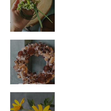
Corsage
果實壘壘