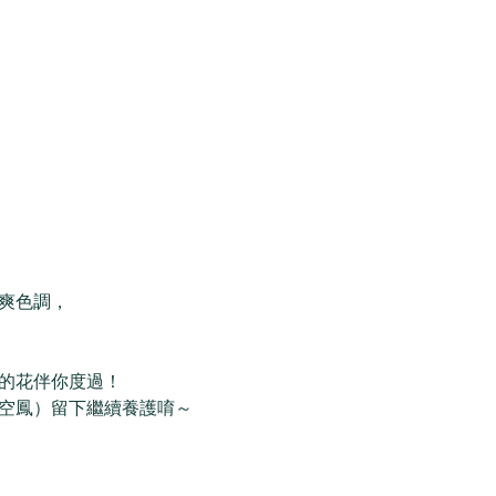
爽色調，
 
的花伴你度過！
空鳳）留下繼續養護唷～ 