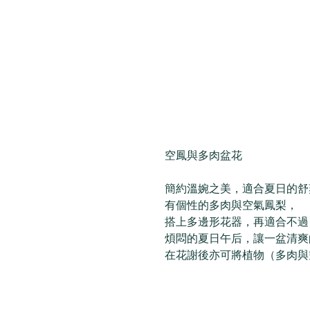
空鳳與多肉盆花 
簡約溫婉之美，適合夏日的舒
有個性的多肉與空氣鳳梨，
搭上多邊形花器，再適合不過
煩悶的夏日午后，讓一盆清爽
在花謝後亦可將植物（多肉與