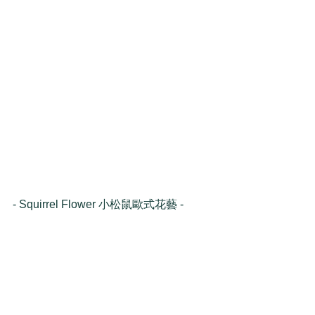
- Squirrel Flower 小松鼠歐式花藝 -
Tags:
週花訂閱
過去週花訂閱主題
居家擺設