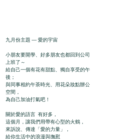
九月份主題 — 愛的宇宙 
小朋友要開學、好多朋友也都回到公司
上班了～ 
給自己一個有花有甜點、獨自享受的午
後；
與同事相約午茶時光、用花朵妝點辦公
空間，
為自己加油打氣吧！  
關於愛的語言  有好多， 
這個月，讓我們用帶有心型的火鶴，
來訴說、傳達「愛的力量」， 
給你生活中的浪漫與撫慰 