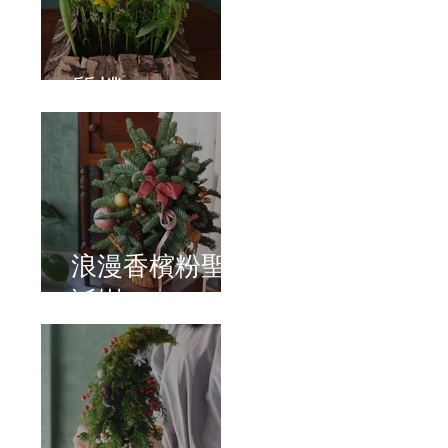
質樸
浪漫香檳粉聖
誕樹