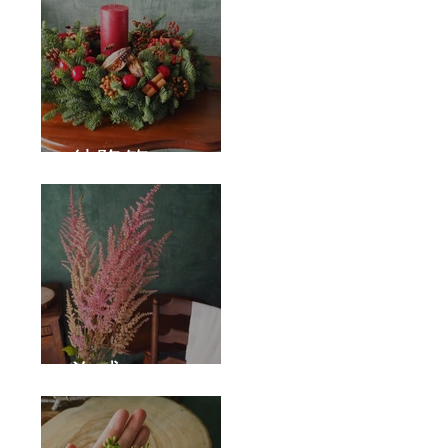
待降節
泡盛