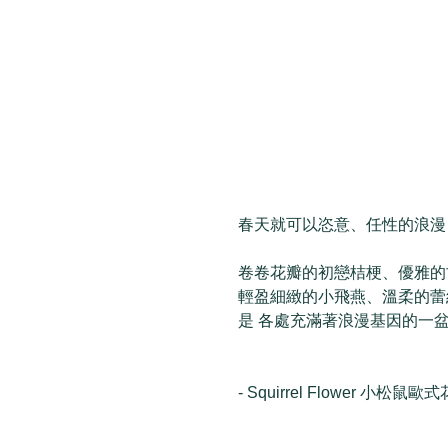
春天就可以恣意、任性的浪漫  
卷卷花瓣的初戀桔梗、優雅的
輕盈細緻的小飛燕、溫柔的蕾
是 各處充滿著浪漫基因的一
- Squirrel Flower 小松鼠歐式