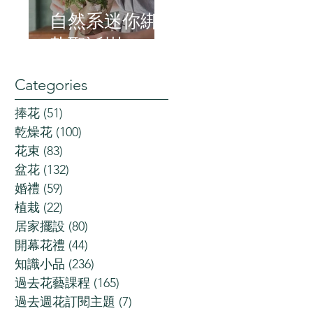
自然系迷你綁
紮聖誕樹
Categories
捧花
(51)
51 posts
乾燥花
(100)
100 posts
花束
(83)
83 posts
盆花
(132)
132 posts
婚禮
(59)
59 posts
植栽
(22)
22 posts
居家擺設
(80)
80 posts
開幕花禮
(44)
44 posts
知識小品
(236)
236 posts
過去花藝課程
(165)
165 posts
過去週花訂閱主題
(7)
7 posts