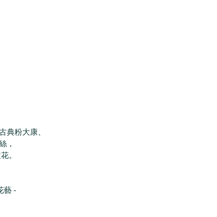
 
古典粉大康、
絲， 
盆花。
花藝 -