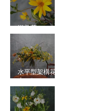
洋姜菊
水平型架構花
束