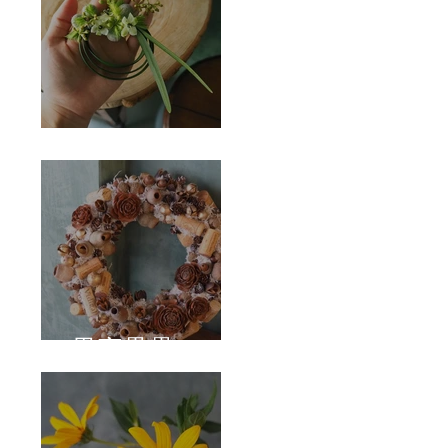
Corsage
果實壘壘