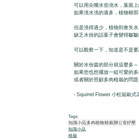
可以用尖嘴水壺澆水，葉面上
如果澆水澆的過多，植物根部
但是澆得過少，植物則會失水
缺乏水份的話葉子會變得皺皺
可以觀察一下，知道是不是要
關於水份篇的部分就這麼多～
如果您也想擺放一組可愛的多
或者關於照顧多肉植栽的問題
- Squirrel Flower 小松鼠歐式
Tags:
知識小品
多肉植物
植栽
辦公室紓壓
知識小品
植栽