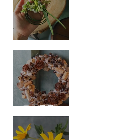
Corsage
果實壘壘