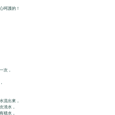
心呵護的！ 
一次，
，
水流出來，
次澆水，
有積水，