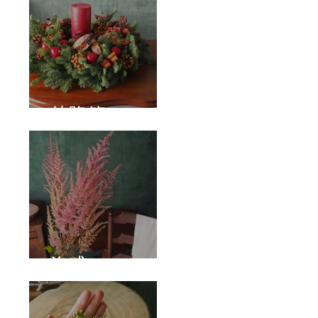
待降節
泡盛