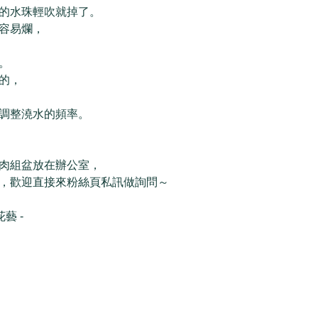
的水珠輕吹就掉了。
容易爛，
。
的，
調整澆水的頻率。
肉組盆放在辦公室，
，歡迎直接來粉絲頁私訊做詢問～
花藝 - 