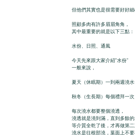
但他們其實也是很需要好好細
照顧多肉有許多眉眉角角，
其中最重要的就是以下三點：
水份、日照、通風
今天先來跟大家介紹"水份"
一般來說，
夏天（休眠期）一到兩週澆水
秋冬（生長期）每個禮拜一次
每次澆水都要整個澆透，
澆透就是澆到滿，直到多餘的
等介質全乾了後，才再做第二
澆水是往根部澆，葉面上不要