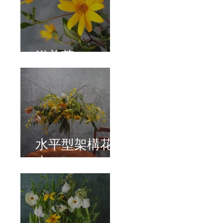
洋姜菊
水平型架構花
束