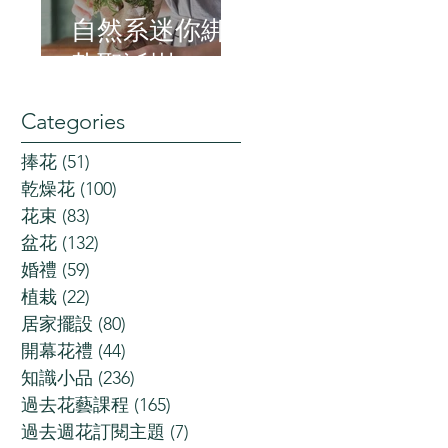
自然系迷你綁
紮聖誕樹
Categories
捧花
(51)
51 posts
乾燥花
(100)
100 posts
花束
(83)
83 posts
盆花
(132)
132 posts
婚禮
(59)
59 posts
植栽
(22)
22 posts
居家擺設
(80)
80 posts
開幕花禮
(44)
44 posts
知識小品
(236)
236 posts
過去花藝課程
(165)
165 posts
過去週花訂閱主題
(7)
7 posts