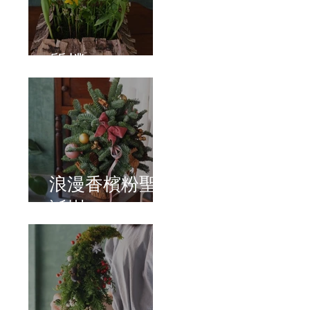
質樸
浪漫香檳粉聖
誕樹